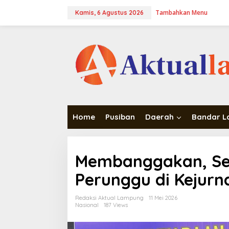
Lewati
Tambahkan Menu
ke
Kamis, 6 Agustus 2026
konten
Home
Pusiban
Daerah
Bandar 
Membanggakan, Sep
Perunggu di Kejurn
Redaksi Aktual Lampung
11 Mei 2026
Nasional
187 Views