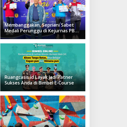
Membanggakan, Sepriani Sabet
Medali Perunggu di Kejurnas PB
Forki 2026
Ruangcasis.id Layak Jadi Patner
Sukses Anda di Bimbel E-Course