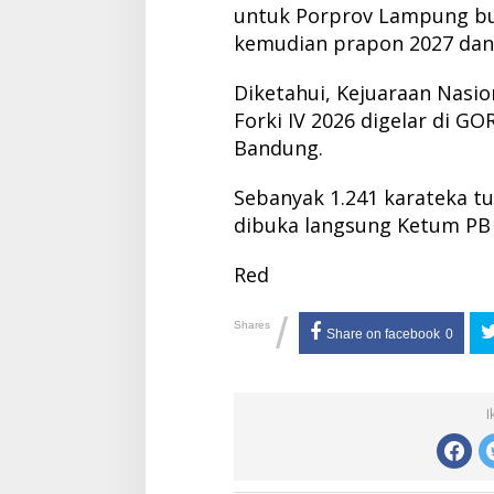
untuk Porprov Lampung b
kemudian prapon 2027 dan 
Diketahui, Kejuaraan Nasi
Forki IV 2026 digelar di GO
Bandung.
Sebanyak 1.241 karateka tu
dibuka langsung Ketum PB F
Red
/
Shares
Share on facebook
0
I