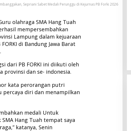
banggakan, Sepriani Sabet Medali Perunggu di Kejurnas PB Forki 2026
Guru olahraga SMA Hang Tuah
 berhasil mempersembahkan
ovinsi Lampung dalam kejuaraan
PB FORKI di Bandung Jawa Barat
.
i dari PB FORKI ini diikuti oleh
 provinsi dan se- indonesia.
mor kata perorangan putri
 percaya diri dan menampilkan
embahkan medali Untuk
k SMA Hang Tuah tempat saya
aga,” katanya, Senin