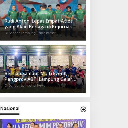
Rudi Antoni Lepas Empat Atlet
yang Akan Berlaga di Kejurnas
FPTI 2025 di Semarang
Di Bandar Lampung, Tapis Berseri
Bersiap Sambut Multi Event,
Pengprov ABTI Lampung Gelar
Pelatihan Derah
Di Bandar Lampung, News
Nasional