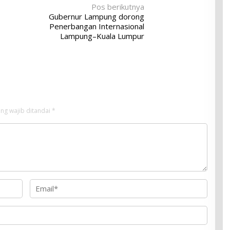
Pos berikutnya
Gubernur Lampung dorong
Penerbangan Internasional
Lampung–Kuala Lumpur
ng wajib ditandai
*