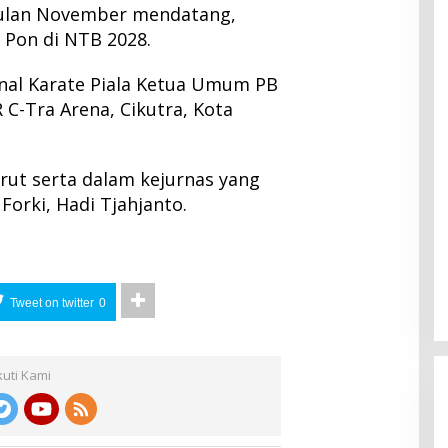
ulan November mendatang,
Pon di NTB 2028.
onal Karate Piala Ketua Umum PB
R C-Tra Arena, Cikutra, Kota
rut serta dalam kejurnas yang
orki, Hadi Tjahjanto.
Tweet on twitter
0
kuti Kami