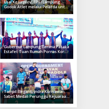
Usai Kejurprov, FPTI Lampung
Godok Atlet melalui Pelatda untuk
Kejurnas
Gubernur Lampung Terima Pataka
Estafet Tuan Rumah Pornas Korpri
XVIII 2025
Tampil Elegant, Indra Kurniawan
Sabet Medali Perunggu Kejuaraan
Panglima TNI 2025