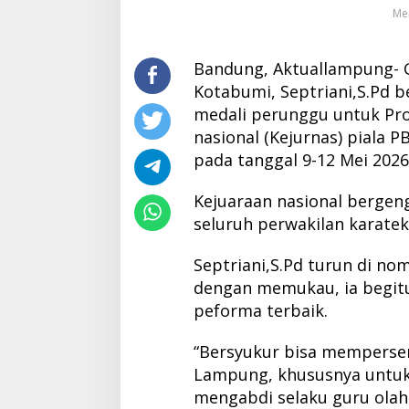
Mem
Bandung, Aktuallampung- 
Kotabumi, Septriani,S.Pd
medali perunggu untuk Pr
nasional (Kejurnas) piala 
pada tanggal 9-12 Mei 2026
Kejuaraan nasional bergengs
seluruh perwakilan karateka
Septriani,S.Pd turun di no
dengan memukau, ia begitu
peforma terbaik.
“Bersyukur bisa mempers
Lampung, khususnya untu
mengabdi selaku guru olahr