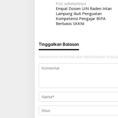
Navigasi
Pos sebelumnya
Empat Dosen UIN Raden Intan
pos
Lampung Ikuti Penguatan
Kompetensi Pengajar BIPA
Berbasis SKKNI
Tinggalkan Balasan
Alamat email Anda tidak akan dipublikasikan.
Ruas ya