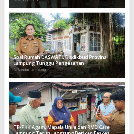
Soal Rumah DASWATI, Disdikbud Provinsi
Lampung Tunggu Pengesahan
Di Bandar Lampung
TP-PKK Agam, Mapala Unila dan RMD Care
Lampung Terun Langsung Berikan Faskes