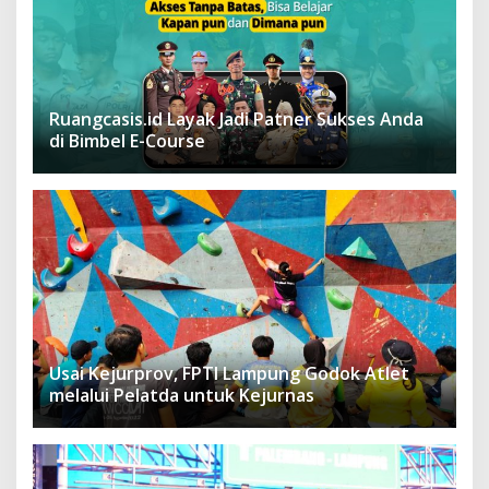
Ruangcasis.id Layak Jadi Patner Sukses Anda
di Bimbel E-Course
Usai Kejurprov, FPTI Lampung Godok Atlet
melalui Pelatda untuk Kejurnas