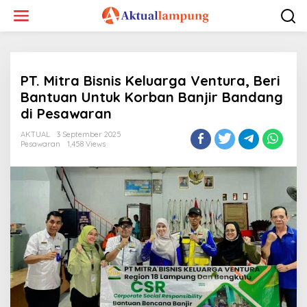
Lewati
ke
konten
PT. Mitra Bisnis Keluarga Ventura, Beri
Bantuan Untuk Korban Banjir Bandang
di Pesawaran
AKTUAL
3 September 2025
Pesawaran
1,458 Views