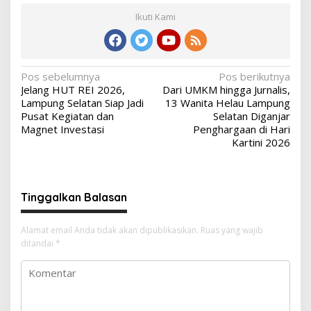
Ikuti Kami
Navigasi
Pos sebelumnya
Pos berikutnya
Jelang HUT REI 2026,
Dari UMKM hingga Jurnalis,
pos
Lampung Selatan Siap Jadi
13 Wanita Helau Lampung
Pusat Kegiatan dan
Selatan Diganjar
Magnet Investasi
Penghargaan di Hari
Kartini 2026
Tinggalkan Balasan
Alamat email Anda tidak akan dipublikasikan.
Ruas yang wajib
ditandai
*