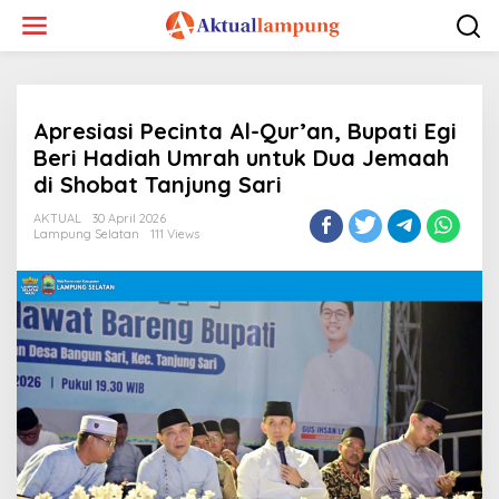
Lewati
ke
konten
Apresiasi Pecinta Al-Qur’an, Bupati Egi
Beri Hadiah Umrah untuk Dua Jemaah
di Shobat Tanjung Sari
AKTUAL
30 April 2026
Lampung Selatan
111 Views