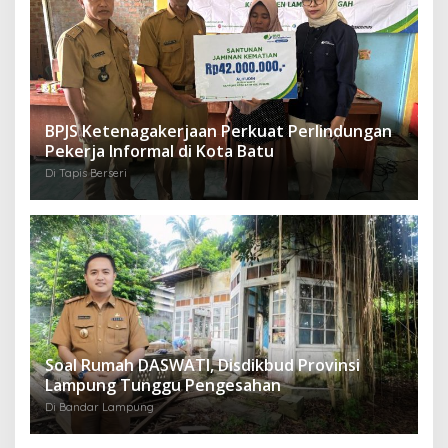
BPJS Ketenagakerjaan Perkuat Perlindungan
Pekerja Informal di Kota Batu
Di Tapis Berseri
Soal Rumah DASWATI, Disdikbud Provinsi
Lampung Tunggu Pengesahan
Di Bandar Lampung