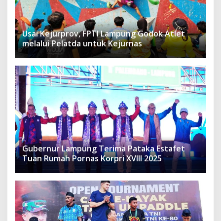
Usai Kejurprov, FPTI Lampung Godok Atlet
melalui Pelatda untuk Kejurnas
Gubernur Lampung Terima Pataka Estafet
Tuan Rumah Pornas Korpri XVIII 2025