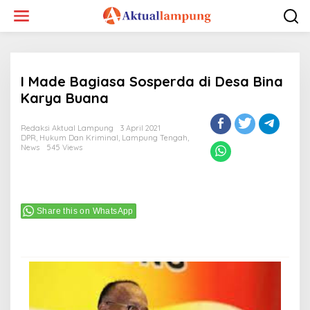
Lewati
ke
konten
I Made Bagiasa Sosperda di Desa Bina
Karya Buana
Redaksi Aktual Lampung
3 April 2021
DPR
,
Hukum Dan Kriminal
,
Lampung Tengah
,
News
545 Views
Share this on WhatsApp