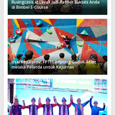
Ruangcasis.id Layak Jadi Patner Sukses Anda
di Bimbel E-Course
Usai Kejurprov, FPTI Lampung Godok Atlet
melalui Pelatda untuk Kejurnas