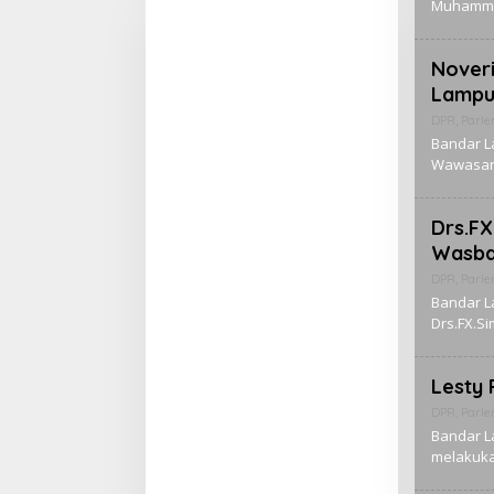
Muhammad
Noveri
Lampu
DPR
,
Parl
Bandar L
Wawasan
Drs.FX
Wasb
DPR
,
Parl
Bandar L
Drs.FX.S
Lesty 
DPR
,
Parl
Bandar L
melakuka