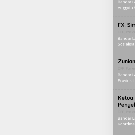
Bandar L
Anggota 
FX. Si
DPR
,
Parl
Bandar L
Sosialis
Zunian
DPR
,
Parl
Bandar L
Provinsi 
Ketua
Penye
DPR
,
Parl
Bandar L
Koordinas