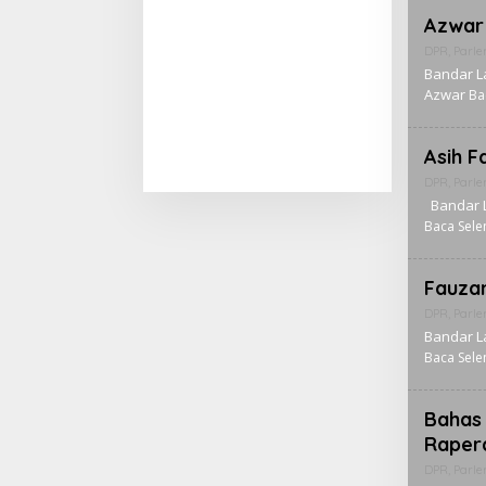
Azwar 
DPR
,
Parl
Bandar L
Azwar
Ba
Asih F
DPR
,
Parl
Bandar L
Baca Sel
Fauza
DPR
,
Parl
Bandar L
Baca Sel
Bahas
Raper
DPR
,
Parl