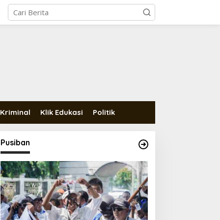
Kriminal
Klik Edukasi
Politik
Pusiban
erekam Cctv Mobil Pickup
Polisi Ungkap Kejahatan
itam, Tabrak Pengendara
Curanmor di Candipuro,
epeda Motor di
Pelaku Diketahui Sudah
ecamatan Rajabasa
Melakukan Aksi