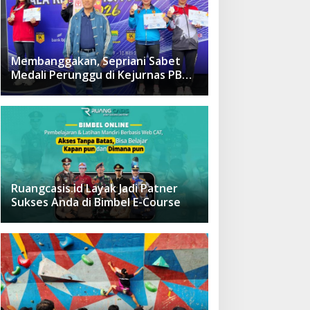
Membanggakan, Sepriani Sabet
Medali Perunggu di Kejurnas PB
Forki 2026
Ruangcasis.id Layak Jadi Patner
Sukses Anda di Bimbel E-Course