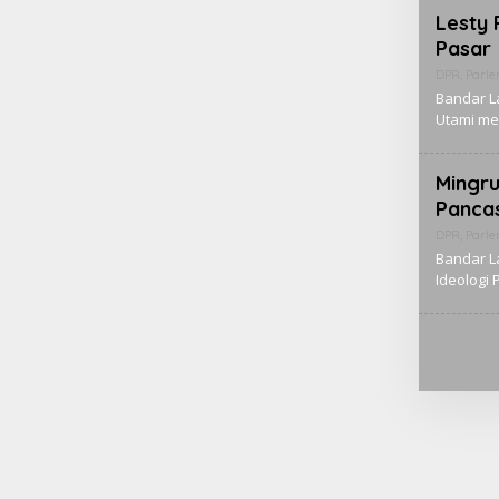
Lesty 
Pasar
DPR
,
Parl
Bandar L
Utami m
Mingr
Panca
DPR
,
Parl
Bandar L
Ideologi