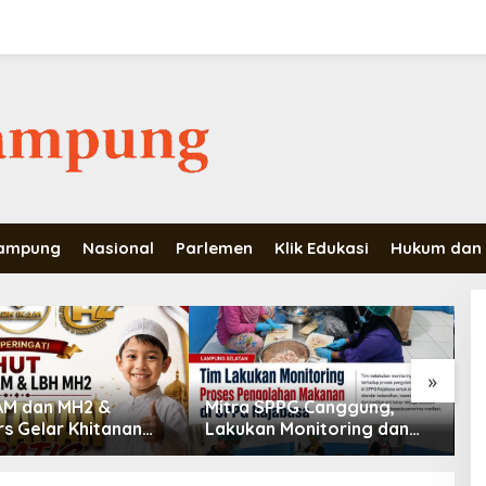
Lampung
Nasional
Parlemen
Klik Edukasi
Hukum dan 
»
AM dan MH2 &
Mitra SPPG Canggung,
T
rs Gelar Khitanan
Lakukan Monitoring dan
H
 Untuk Masyarakat
Evaluasi Setiap Hari Untuk
S
Menjaga Mutu Serta
K