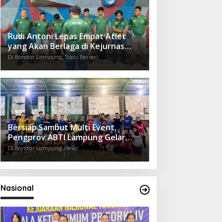
Rudi Antoni Lepas Empat Atlet
yang Akan Berlaga di Kejurnas
FPTI 2025 di Semarang
Di Bandar Lampung, Tapis Berseri
Bersiap Sambut Multi Event,
Pengprov ABTI Lampung Gelar
Pelatihan Derah
Di Bandar Lampung, News
Nasional