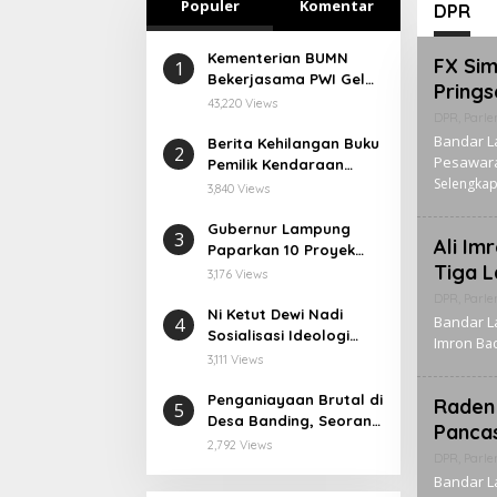
Populer
Komentar
a Hingga
Camat Rajabasa
DPR
Kementerian BUMN
FX Sim
1
Bekerjasama PWI Gelar
Pring
UKW di Lampung
43,220 Views
DPR
,
Parl
Bandar L
Berita Kehilangan Buku
2
Pesawara
Pemilik Kendaraan
Selengka
Bermotor (BPKB)
3,840 Views
Gubernur Lampung
3
Ali Im
Paparkan 10 Proyek
Tiga 
Priorotas
3,176 Views
DPR
,
Parl
Ni Ketut Dewi Nadi
Bandar L
4
Sosialisasi Ideologi
Imron
Bac
Pancasila ke Metro
3,111 Views
Penganiayaan Brutal di
Raden 
5
Desa Banding, Seorang
Pancas
Pria Tewas Dianiaya
2,792 Views
DPR
,
Parl
dengan Sajam
Bandar L